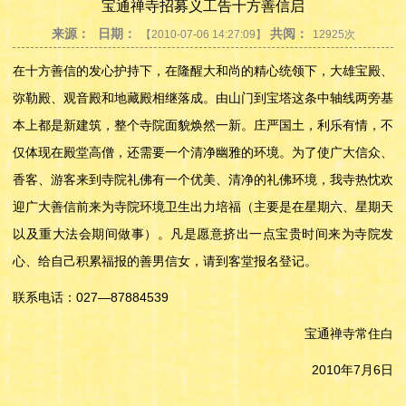
宝通禅寺招募义工告十方善信启
来源：
日期：
共阅：
【2010-07-06 14:27:09】
12925次
在十方善信的发心护持下，在隆醒大和尚的精心统领下，大雄宝殿、
弥勒殿、观音殿和地藏殿相继落成。由山门到宝塔这条中轴线两旁基
本上都是新建筑，整个寺院面貌焕然一新。庄严国土，利乐有情，不
仅体现在殿堂高僧，还需要一个清净幽雅的环境。为了使广大信众、
香客、游客来到寺院礼佛有一个优美、清净的礼佛环境，我寺热忱欢
迎广大善信前来为寺院环境卫生出力培福（主要是在星期六、星期天
以及重大法会期间做事）。凡是愿意挤出一点宝贵时间来为寺院发
心、给自己积累福报的善男信女，请到客堂报名登记。
联系电话：027—87884539
宝通禅寺常住白
2010年7月6日