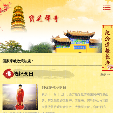
更多 >
国家宗教政策法规：
佛
教纪念日
更多 >>
阿弥陀佛圣诞日
农历十一月十七日，西方极乐世界教主阿弥陀佛圣
诞。阿弥陀意译无量寿、无量光。阿弥陀佛与其两
大胁侍菩萨观世音菩萨、大势至菩萨，合称“西方三