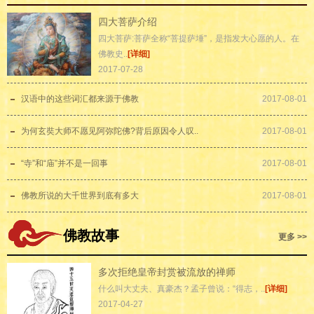
四大菩萨介绍
四大菩萨:菩萨全称“菩提萨埵”，是指发大心愿的人。在
佛教史..
[详细]
2017-07-28
汉语中的这些词汇都来源于佛教
2017-08-01
为何玄奘大师不愿见阿弥陀佛?背后原因令人叹..
2017-08-01
“寺”和“庙”并不是一回事
2017-08-01
佛教所说的大千世界到底有多大
2017-08-01
佛教故事
更多 >>
多次拒绝皇帝封赏被流放的禅师
什么叫大丈夫、真豪杰？孟子曾说：“得志，..
[详细]
2017-04-27