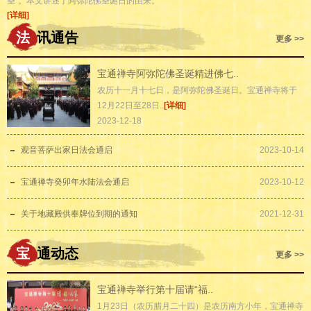
圣”。本文讲述了阿弥陀佛圣诞日的由来。
[详细]
法
讯通告
更多 >>
宝通禅寺阿弥陀佛圣诞精进佛七..
农历十一月十七日，是阿弥陀佛圣诞日。宝通禅寺将于
12月22日至28日..
[详细]
2023-12-18
观音菩萨出家日法会通启
2023-10-14
宝通禅寺癸卯年水陆法会通启
2023-10-12
关于地藏殿供奉牌位到期的通知
2021-12-31
宝
通动态
更多 >>
宝通禅寺举行第十届请“福..
1月23日（农历腊月二十四）是农历南方小年，宝通禅寺