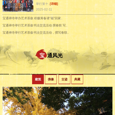
举行第十..
[详细]
2025-02-11
宝通禅寺举办艺术茶叙 积极筹备请“福”回家..
宝通禅寺举行艺术茶叙书法交流活动 撰春联 写..
宝通禅寺举行艺术茶叙书法交流活动，撰写春联..
宝
通风光
建筑
佛像
古迹
典藏