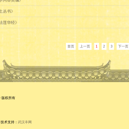
学问答类编》
土丛书》
法莲华经》
首页
上一页
1
2
3
下一页
宝通禅寺 版权所有
9 技术支持：
武汉丰网