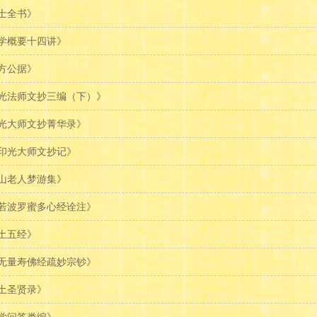
士全书》
学概要十四讲》
方公据》
光法师文抄三编（下）》
光大师文抄菁华录》
印光大师文抄记》
山老人梦游集》
若波罗蜜多心经诠注》
土五经》
无量寿佛经疏妙宗钞》
土圣贤录》