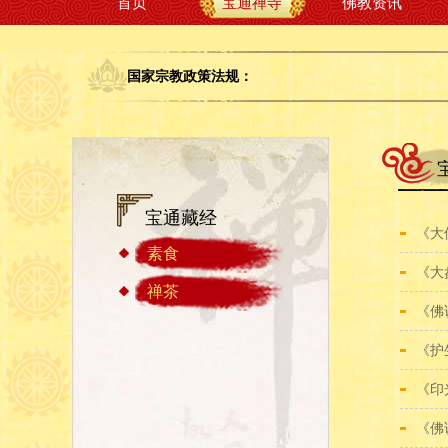
首页
宝通禅寺
佛教资讯
国家宗教政策法规：
宝通藏经
《大
素食
《大
禅茶
《佛
《护
《印
《佛