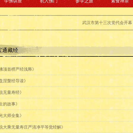
学佛讲座
初入佛门
参学之旅
素食禅茶
武汉市第十三次党代会开幕 陈一新作
宝通藏经
佛顶首楞严经浅释》
盘涅槃经导读》
说无量寿经》
生的故事》
光大师全集》
说大乘无量寿庄严清净平等觉经解》