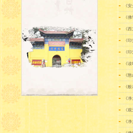
《安
《佛
《西
《印
《印
《读
《憨
《般
《净
《观
《净