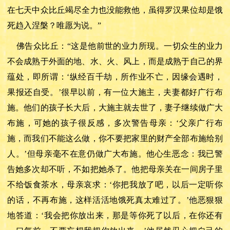
在七天中众比丘竭尽全力也没能救他，虽得罗汉果位却是饿
死趋入涅槃？唯愿为说。”
佛告众比丘：
“这是他前世的业力所现。一切众生的业力
不会成熟于外面的地、水、火、风上，而是成熟于自己的界
蕴处，即所谓：‘纵经百千劫，所作业不亡，因缘会遇时，
果报还自受。’很早以前，有一位大施主，夫妻都好广行布
施。他们的孩子长大后，大施主就去世了，妻子继续做广大
布施，可她的孩子很反感，多次警告母亲：‘父亲广行布
施，而我们不能这么做，你不要把家里的财产全部布施给别
人。’但母亲毫不在意仍做广大布施。他心生恶念：我已警
告她多次却不听，不如把她杀了。他把母亲关在一间房子里
不给饭食茶水，母亲哀求：‘你把我放了吧，以后一定听你
的话，不再布施，这样活活地饿死真太难过了。’他恶狠狠
地答道：‘我会把你放出来，那是等你死了以后，在你还有