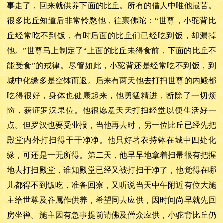
事走了，回来就供养下面的比丘。所有的僧人中唯他最苦。
很多比丘知道后非常怜愍他，往禀佛陀：“世尊，小驼背比
丘经常吃不到饭，有时后面的比丘们已经吃到饭，却漏掉
他。”世尊马上制定了“上面的比丘未得食前，下面的比丘不
能受食”的戒律。尽管如此，小驼背还是经常吃不到饭，到
城中化缘多是空钵而返。后来有两天他去打扫世尊的内殿都
吃得很好，身体也健康起来，他勇猛精进，断除了一切烦
恼，获证罗汉果位。他很愿意天天打扫经堂以便生活好一
点。但罗汉也要受业报，当他再去时，另一位比丘已经先把
殿堂内外打扫得干干净净。他只好著衣持钵在城中四处化
缘，可还是一无所得。第二天，他早早地拿着扫帚很有把握
地去打扫殿堂，谁知殿堂已经又被打扫干净了，他觉得在哪
儿都得不到饭吃，准备回寮，又听说当天中午附近有位大施
主给世尊及眷属作供养，希望同去应供，因时间尚早就先回
房坐禅。施主因有急事提前请佛及僧众应供，小驼背比丘仍