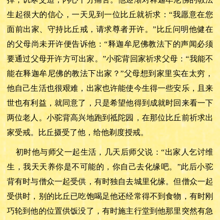
生起很大的信心，一天见到一位比丘就祈求：
“我愿意在您
面前出家、守持比丘戒，请求尊者开许。”比丘问明他健在
的父母尚未开许便告诉他：“释迦牟尼佛教法下的声闻必须
要通过父母开许方可出家。”小驼背回家祈求父母：“我能不
能在释迦牟尼佛的教法下出家？”父母想到家里实在太穷，
他自己生活也很艰难，出家也许能使今生得一些安乐，且来
世也有利益，就同意了，只是希望他得到成就时回来看一下
两位老人。小驼背高兴地跑到祗陀园，在那位比丘前祈求出
家受戒。比丘摄受了他，给他剃度授戒。
初时他与师父一起生活，几天后师父说：
“出家人乞讨维
生，我天天养你是不可能的，你自己去化缘吧。”此后小驼
背有时与僧众一起受供，有时独自去城里化缘。但僧众一起
受供时，别的比丘已吃饱喝足他还经常得不到食物，有时刚
巧轮到他的位置供饭没了，有时施主行堂到他那里突然有急