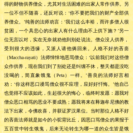
得的财物供养僧众，尤其对生活困难的出家人常作供养。另
一位不但不随喜，还反对说：‘你不要把我们的财产全部供
养僧众。’纯善的法师劝言：‘我们这么丰裕，而许多僧人很
贫困，一个具悲心的出家人有什么理由不上供下施？’另一
位无言以对，实在无奈就劝他到别处说法。僧众没人供养，
受到很大的违缘，又派人请他俩回来。人格不好的吝啬
（Maccha-rayati）法师悻悻地恶骂僧众：‘以前我们对这些僧
众作供养，现在我们到了别处还是纠缠不休，整天都是没吃
没喝的，简直象饿鬼（Peta）一样。’善良的法师好言相
劝：‘你这样恶口谩骂僧众很不应理，应好好忏悔。’他自己
也觉得不应该如此，生起很大的悔心，临终时发愿：愿我对
僧众恶口相骂的恶业不要成熟；愿我将来在释迦牟尼佛的教
法下出家，令佛欢喜，并获证罗汉果位。当时那位人格不好
的吝啬法师就是如今的小驼背比丘，因恶口骂僧众的果报于
五百世中转生饿鬼，后来无论转生为哪一道的众生皆是饿