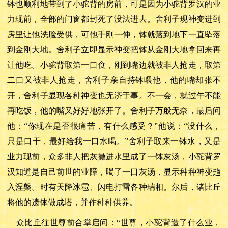
钵也顺利地带到了小驼背的房前，可是因为小驼背罗汉的业
力现前，全部的门窗都封死了没法进去。舍利子现神变进到
房里让他洗脸受供，可他手刚一伸，钵就落到地下一直坠落
到金刚大地。舍利子立即显示神变把钵从金刚大地拿回来再
让他吃。小驼背取第一口食，刚到嘴边就被非人抢走，取第
二口又被非人抢走，舍利子亲自持钵喂他，他的嘴却张不
开，舍利子显现各种神变也无济于事。不一会，就过午不能
再吃饭，他的嘴又好好地张开了。舍利子万般无奈，最后问
他：
“你现在是否很痛苦，有什么感受？”他说：“没什么，
只是口干，最好给我一口水喝。”舍利子取来一钵水，又是
业力现前，众多非人把灰撒进水里成了一钵灰汤，小驼背罗
汉知道是自己前世的业障，喝了一口灰汤，显示种种神变趋
入涅槃。时有天降冰雹、闪电打雷各种瑞相。尔后，诸比丘
将他的遗体做成塔，并作种种供养。
众比丘往世尊前合掌启问：
“世尊，小驼背造了什么业，