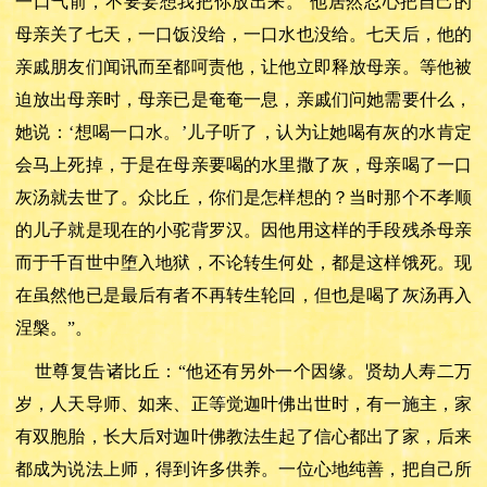
一口气前，不要妄想我把你放出来。’他居然忍心把自己的
母亲关了七天，一口饭没给，一口水也没给。七天后，他的
亲戚朋友们闻讯而至都呵责他，让他立即释放母亲。等他被
迫放出母亲时，母亲已是奄奄一息，亲戚们问她需要什么，
她说：‘想喝一口水。’儿子听了，认为让她喝有灰的水肯定
会马上死掉，于是在母亲要喝的水里撒了灰，母亲喝了一口
灰汤就去世了。众比丘，你们是怎样想的？当时那个不孝顺
的儿子就是现在的小驼背罗汉。因他用这样的手段残杀母亲
而于千百世中堕入地狱，不论转生何处，都是这样饿死。现
在虽然他已是最后有者不再转生轮回，但也是喝了灰汤再入
涅槃。”。
世尊复告诸比丘：
“他还有另外一个因缘。贤劫人寿二万
岁，人天导师、如来、正等觉迦叶佛出世时，有一施主，家
有双胞胎，长大后对迦叶佛教法生起了信心都出了家，后来
都成为说法上师，得到许多供养。一位心地纯善，把自己所