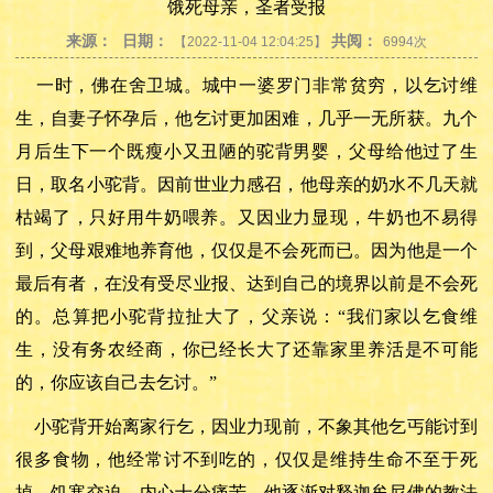
饿死母亲，圣者受报
来源：
日期：
共阅：
【2022-11-04 12:04:25】
6994次
一时，佛在舍卫城。城中一婆罗门非常贫穷，以乞讨维
生，自妻子怀孕后，他乞讨更加困难，几乎一无所获。九个
月后生下一个既瘦小又丑陋的驼背男婴，父母给他过了生
日，取名小驼背。因前世业力感召，他母亲的奶水不几天就
枯竭了，只好用牛奶喂养。又因业力显现，牛奶也不易得
到，父母艰难地养育他，仅仅是不会死而已。因为他是一个
最后有者，在没有受尽业报、达到自己的境界以前是不会死
的。总算把小驼背拉扯大了，父亲说：
“我们家以乞食维
生，没有务农经商，你已经长大了还靠家里养活是不可能
的，你应该自己去乞讨。”
小驼背开始离家行乞，因业力现前，不象其他乞丐能讨到
很多食物，他经常讨不到吃的，仅仅是维持生命不至于死
掉，饥寒交迫，内心十分痛苦。他逐渐对释迦牟尼佛的教法