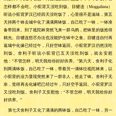
怎样都不会吃。小驼背又没吃到饭。目犍连（Moggallana）
听说小驼背罗汉已经四天没吃饭了，心里很不是滋味，第五
天持两个钵去城中化了满满两钵饭，自己吃了一钵，一钵准
备带回来。到了祗陀林突然飞来一群乌鸦，把钵里的饭抢得
精光。目犍连想尽办法也没能护住钵中之食。目犍连自忖再
返城中化缘已经过午，只好空钵返回。小驼背罗汉仍然没吃
到饭。舍利子听说小驼背已五天没吃到饭，就去安慰
他：“不管怎样，明天我给你好好供养。”第六天，舍利子化
到两满钵饭，自己吃了一钵，带着另一满钵往祗陀林来，以
小驼背的业力显现突然来了一群非人，抢走了钵。舍利子无
奈，觉得再去化缘吧已经过午，只好空手返回。小驼背罗汉
又没吃到饭。舍利子又安慰他：“不管怎样，明天我给你好
好供养。”
第七天舍利子又化了满满的两钵饭，自己吃了一钵，另一