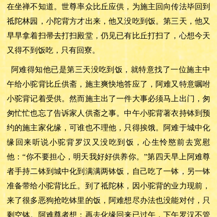
在坐禅不知道。世尊率众比丘应供，为施主回向传法毕回到
祗陀林园，小陀背方才出来，他又没吃到饭。第三天，他又
早早拿着扫帚去打扫殿堂，仍见已有比丘打扫了，心想今天
又得不到饭吃，只有回寮。
阿难得知他已是第三天没吃到饭，就特意找了一位施主中
午给小驼背比丘供斋，施主爽快地答应了，阿难又特意嘱咐
小驼背记着受供。然而施主出了一件大事必须马上出门，匆
匆忙忙也忘了告诉家人供斋之事。中午小驼背著衣持钵到预
约的施主家化缘，可谁也不理他，只得挨饿。阿难于城中化
缘回来听说小驼背罗汉又没吃到饭，心生怜愍前去宽慰
他：
“你不要担心，明天我好好供养你。”第四天早上阿难尊
者手持二钵到城中化到满满两钵饭，自己吃了一钵，另一钵
准备带给小驼背比丘。到了祗陀林，因小驼背的业力现前，
来了很多恶狗抢吃钵里的饭，阿难想尽办法也没能对付，只
剩空钵。阿难尊者想：再去化缘回来已过午，下午罗汉不管