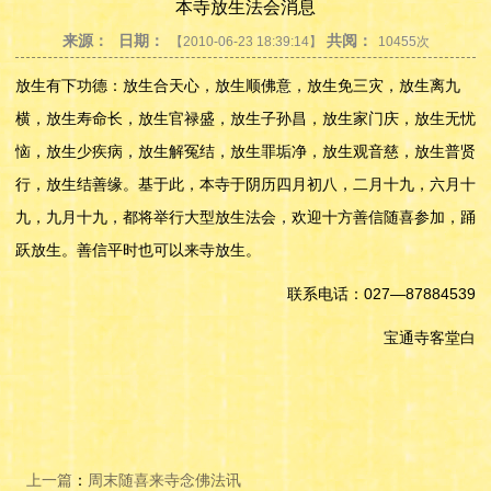
本寺放生法会消息
来源：
日期：
共阅：
【2010-06-23 18:39:14】
10455次
放生有下功德：放生合天心，放生顺佛意，放生免三灾，放生离九
横，放生寿命长，放生官禄盛，放生子孙昌，放生家门庆，放生无忧
恼，放生少疾病，放生解冤结，放生罪垢净，放生观音慈，放生普贤
行，放生结善缘。基于此，本寺于阴历四月初八，二月十九，六月十
九，九月十九，都将举行大型放生法会，欢迎十方善信随喜参加，踊
跃放生。善信平时也可以来寺放生。
联系电话：027—87884539
宝通寺客堂白
上一篇
：
周末随喜来寺念佛法讯