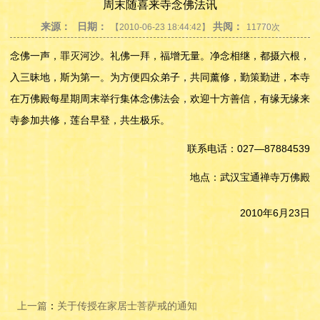
周末随喜来寺念佛法讯
来源：
日期：
共阅：
【2010-06-23 18:44:42】
11770次
念佛一声，罪灭河沙。礼佛一拜，福增无量。净念相继，都摄六根，
入三昧地，斯为第一。为方便四众弟子，共同薰修，勤策勤进，本寺
在万佛殿每星期周末举行集体念佛法会，欢迎十方善信，有缘无缘来
寺参加共修，莲台早登，共生极乐。
联系电话：027—87884539
地点：武汉宝通禅寺万佛殿
2010年6月23日
上一篇
：
关于传授在家居士菩萨戒的通知