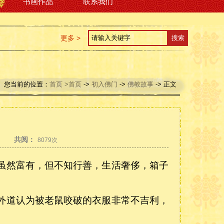
书画作品
联系我们
更多 >
您当前的位置：
首页
>首页
->
初入佛门
->
佛教故事
-> 正文
共阅：
】
8079次
虽然富有，但不知行善，生活奢侈，箱子
外道认为被老鼠咬破的衣服非常不吉利，