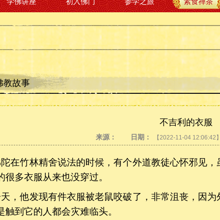
学佛讲座
初入佛门
参学之旅
素食禅茶
佛教故事
不吉利的衣服
来源：
日期：
【2022-11-04 12:06:42
陀在竹林精舍说法的时候，有个外道教徒心怀邪见，
的很多衣服从来也没穿过。
天，他发现有件衣服被老鼠咬破了，非常沮丧，因为
是触到它的人都会灾难临头。