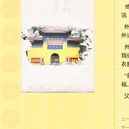
他
说
外
外
外
我
衣
“
福
父
上
下