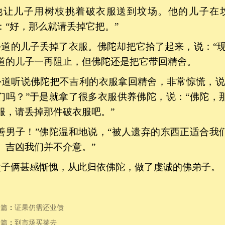
让儿子用树枝挑着破衣服送到坟场。他的儿子在
：
“好，那么就请丢掉它把。”
道的儿子丢掉了衣服。佛陀却把它拾了起来，说：
“
道的儿子一再阻止，但佛陀还是把它带回精舍。
道听说佛陀把不吉利的衣服拿回精舍，非常惊慌，说
们吗？”于是就拿了很多衣服供养佛陀，说：“佛陀，
服，请丢掉那件破衣服吧。”
善男子！”佛陀温和地说，“被人遗弃的东西正适合我
。吉凶我们并不介意。”
子俩甚感惭愧，从此归依佛陀，做了虔诚的佛弟子。
一篇
：
证果仍需还业债
一篇
：
到市场买菜去