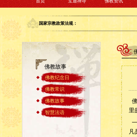
首页
宝通禅寺
佛教资讯
国家宗教政策法规：
佛教故事
佛教纪念日
佛教常识
佛
佛教故事
里
智慧法语
一
凡