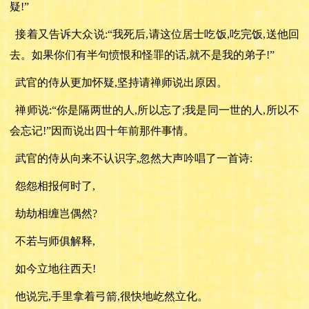
疑!”
接着又告诉大众说
:“我死后,请这位居士吃饭,吃完饭,送他回
去。如果你们有半句愤恨和怪罪的话,就不是我的弟子!”
武官的侍从更加怀疑
,坚持请禅师说出原因。
禅师说
:“你是隔两世的人,所以忘了;我是同一世的人,所以不
会忘记!”因而说出四十年前那件事情。
武官的侍从向来不认识字
,忽然大声吟唱了一首诗:
怨怨相报何时了
,
劫劫相缠岂偶然
?
不若与师俱解释
,
如今立地往西天
!
他说完
,手里拿着弓箭,很快地屹然立化。