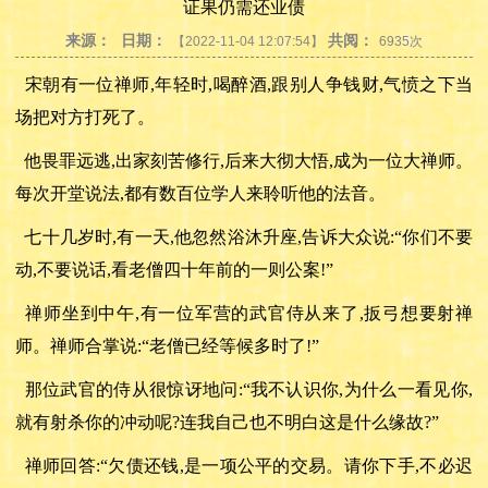
证果仍需还业债
来源：
日期：
共阅：
【2022-11-04 12:07:54】
6935次
宋朝有一位禅师
,年轻时,喝醉酒,跟别人争钱财,气愤之下当
场把对方打死了。
他畏罪远逃
,出家刻苦修行,后来大彻大悟,成为一位大禅师。
每次开堂说法,都有数百位学人来聆听他的法音。
七十几岁时
,有一天,他忽然浴沐升座,告诉大众说:“你们不要
动,不要说话,看老僧四十年前的一则公案!”
禅师坐到中午
,有一位军营的武官侍从来了,扳弓想要射禅
师。禅师合掌说:“老僧已经等候多时了!”
那位武官的侍从很惊讶地问
:“我不认识你,为什么一看见你,
就有射杀你的冲动呢?连我自己也不明白这是什么缘故?”
禅师回答
:“欠债还钱,是一项公平的交易。请你下手,不必迟