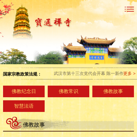
武汉市第十三次党代会开幕 陈一新作工作报告
更多 >
国家宗教政策法规：
佛教纪念日
佛教常识
佛教故事
智慧法语
佛教故事