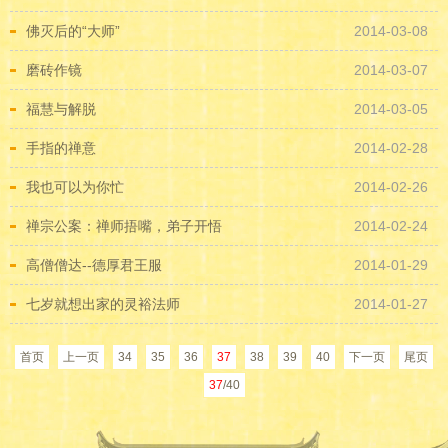
佛灭后的“大师”
2014-03-08
磨砖作镜
2014-03-07
福慧与解脱
2014-03-05
手指的禅意
2014-02-28
我也可以为你忙
2014-02-26
禅宗公案：禅师捂嘴，弟子开悟
2014-02-24
高僧僧达--德厚君王服
2014-01-29
七岁就想出家的灵裕法师
2014-01-27
首页
上一页
34
35
36
37
38
39
40
下一页
尾页
37
/40